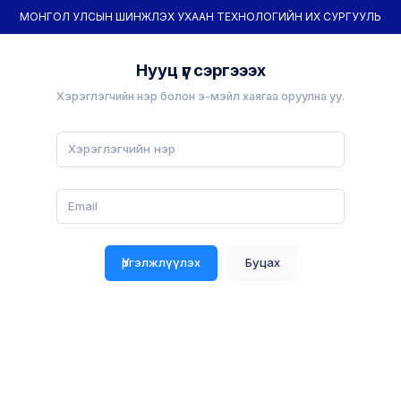
МОНГОЛ УЛСЫН ШИНЖЛЭХ УХААН ТЕХНОЛОГИЙН ИХ СУРГУУЛЬ
Нууц үг сэргэээх
Хэрэглэгчийн нэр болон э-мэйл хаягаа оруулна уу.
Үргэлжлүүлэх
Буцах