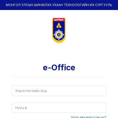
МОНГОЛ УЛСЫН ШИНЖЛЭХ УХААН ТЕХНОЛОГИЙН ИХ СУРГУУЛЬ
e-Office
Нууц үгээ мартсан уу?